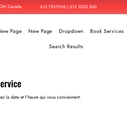
, ON Canada
613 7967696 | 613 3200 860
New Page
New Page
Dropdown
Book Services
Search Results
ervice
vez la date et l'heure qui vous conviennent.