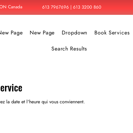
, ON Canada
613 7967696 | 613 3200 860
New Page
New Page
Dropdown
Book Services
Search Results
ervice
vez la date et l'heure qui vous conviennent.