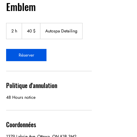
Emblem
40 dollars
canadiens
2 h
2
40 $
Autospa Detailing
h
Réserver
Politique d'annulation
48 Hours notice
Coordonnées
1379 Labrie Ave, Ottawa, ON K1B 3M2,