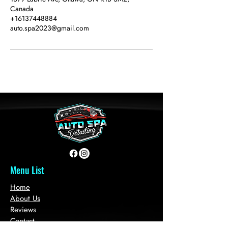
Canada
+16137448884
auto.spa2023@gmail.com
Menu List
Home
About Us
Reviews
Contact