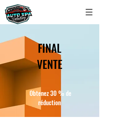
FINAL
VENTE
Obtenez 30 % de
réduction